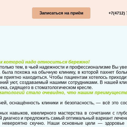
Записаться на приём
+7(4712) 
 к которой надо относиться бережно!
 только тем, в чьей надежности и профессионализме Вы ув
а была похожа на обычную клинику, в которой пахнет боль
м приятно находиться. Чтобы пациентам хотелось приходи
шний уют, создаваемый нашими сотрудниками. В нашей кл
века, сидящего в стоматологическом кресле.
матологий стало очевидно, что нашим преимуществ
ей, оснащённость клиники и безопасность, — всё это со
ных навыков, ювелирного мастерства в сочетании с глу
й диагноз и предложить самый оптимальный вариант лечен
— невероятно скучно. Наши основные цели — здоровье