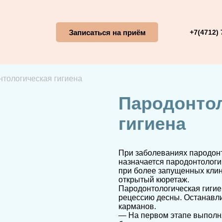
Записаться на приём
+7(4712) 
тологическая гигиена
Пародонто
гигиена
При заболеваниях пародонт
назначается пародонтологич
при более запущенных кли
открытый кюретаж.
Пародонтологическая гигие
рецессию десны. Останавл
карманов.
— На первом этапе выполн