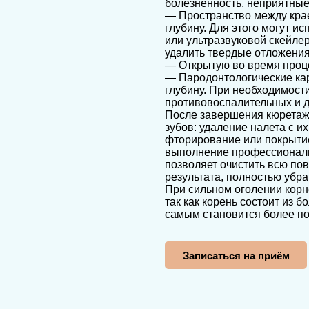
болезненность, неприятны
— Пространство между кра
глубину. Для этого могут и
или ультразвуковой скейле
удалить твердые отложения
— Открытую во время проц
— Пародонтологические ка
глубину. При необходимост
противовоспалительных и д
После завершения кюретаж
зубов: удаление налета с и
фторирование или покрыти
выполнение профессиональ
позволяет очистить всю по
результата, полностью убра
При сильном оголении корн
так как корень состоит из б
самым становится более п
Записаться на приём