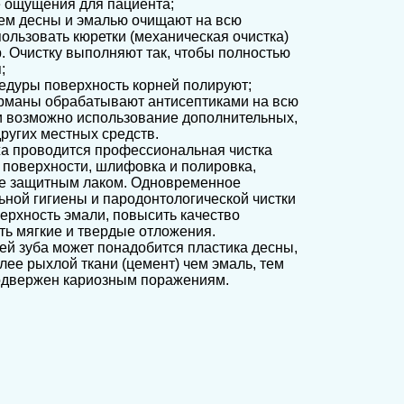
е ощущения для пациента;
ем десны и эмалью очищают на всю
спользовать кюретки (механическая очистка)
р. Очистку выполняют так, чтобы полностью
;
едуры поверхность корней полируют;
рманы обрабатывают антисептиками на всю
и возможно использование дополнительных,
ругих местных средств.
а проводится профессиональная чистка
х поверхности, шлифовка и полировка,
е защитным лаком. Одновременное
ной гигиены и пародонтологической чистки
верхность эмали, повысить качество
ть мягкие и твердые отложения.
ей зуба может понадобится пластика десны,
олее рыхлой ткани (цемент) чем эмаль, тем
одвержен кариозным поражениям.